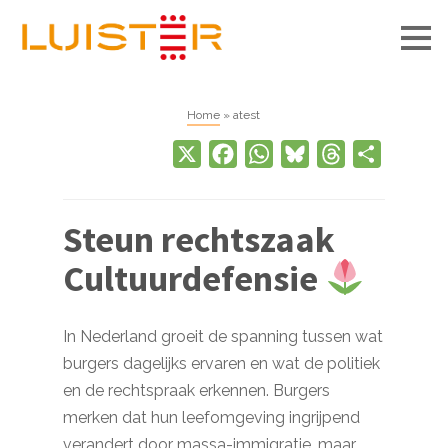
Men
Home
»
atest
X
Facebook
WhatsApp
Bluesky
Threads
Delen
Steun rechtszaak
Cultuurdefensie
In Nederland groeit de spanning tussen wat
burgers dagelijks ervaren en wat de politiek
en de rechtspraak erkennen. Burgers
merken dat hun leefomgeving ingrijpend
verandert door massa-immigratie, maar